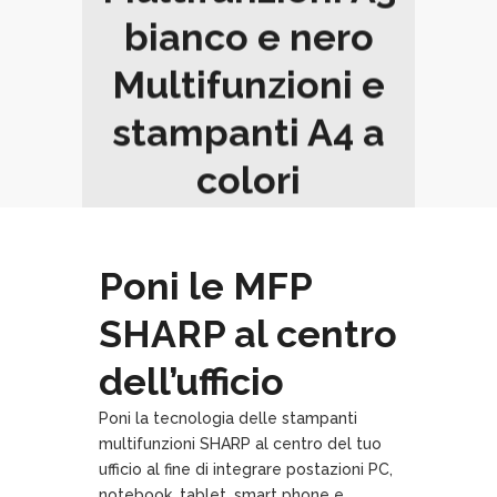
bianco e nero
Multifunzioni e
stampanti A4 a
colori
Multifunzioni e
stampanti A4
Poni le MFP
bianco e nero
SHARP al centro
Multifunzioni A3
dell’ufficio
high volume
Poni la tecnologia delle stampanti
multifunzioni SHARP al centro del tuo
ufficio al fine di integrare postazioni PC,
notebook, tablet, smart phone e