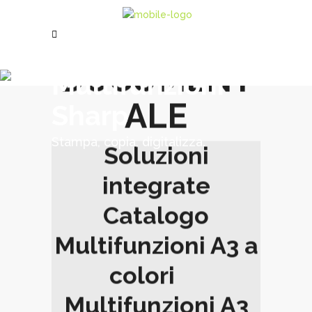
PER LA
GESTIONE
DOCUMENT
Multifunzioni
ALE
Sharp
Stampa, copia, digitalizza.
Soluzioni
integrate
Catalogo
Multifunzioni A3 a
colori
Multifunzioni A3